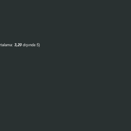
rtalama:
3,20
dışında 5
)