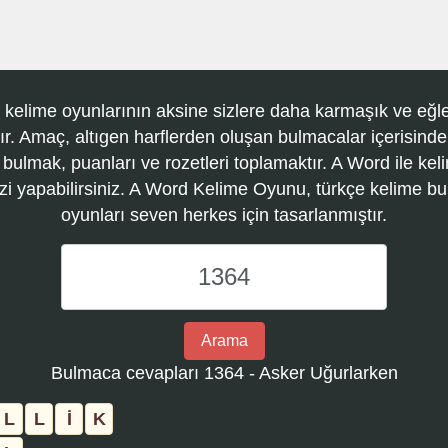
 kelime oyunlarının aksine sizlere daha karmaşık ve eğle
r. Amaç, altıgen harflerden oluşan bulmacalar içerisinde
 bulmak, puanları ve rozetleri toplamaktır. A Word ile kel
zi yapabilirsiniz. A Word Kelime Oyunu, türkçe kelime 
oyunları seven herkes için tasarlanmıştır.
A
Word
Kelime
Oyunu
Arama
bulmaca
Bulmaca cevapları 1364 - Asker Uğurlarken
numarasını
girin
L
L
İ
K
ve