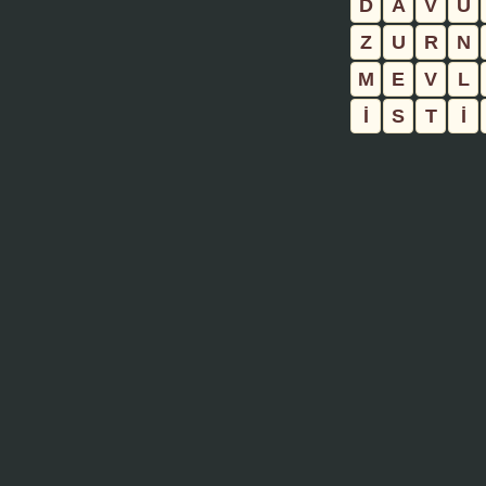
D
A
V
U
Z
U
R
N
M
E
V
L
İ
S
T
İ