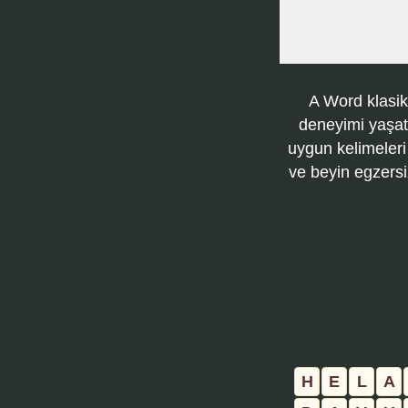
A Word klasik
deneyimi yaşatı
uygun kelimeleri
ve beyin egzersi
H
E
L
A