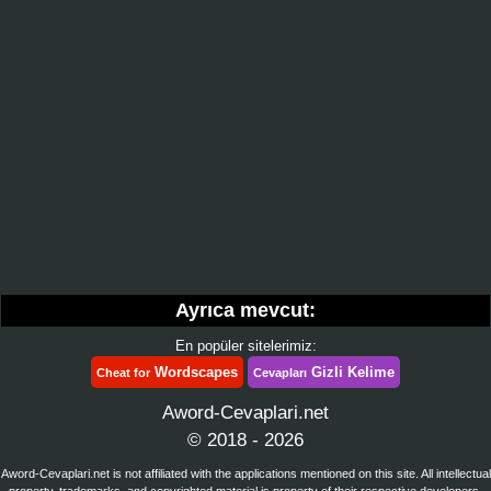
Ayrıca mevcut:
En popüler sitelerimiz:
Wordscapes
Gizli Kelime
Cheat for
Cevapları
Aword-Cevaplari.net
© 2018 - 2026
Aword-Cevaplari.net is not affiliated with the applications mentioned on this site. All intellectual
property, trademarks, and copyrighted material is property of their respective developers.