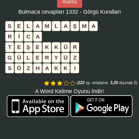
Arama
bulmaca
Bulmaca cevapları 1332 - Görgü Kuralları
numarasını
girin
S
E
L
A
M
L
A
Ş
M
A
ve
R
İ
C
A
aramayı
T
E
Ş
E
K
K
Ü
R
tıklayın:
G
Ü
L
E
R
Y
Ü
Z
S
Ö
Z
H
A
K
K
I
(
222
oy, ortalama:
3,20
dışında 5
)
A Word Kelime Oyunu İndir!