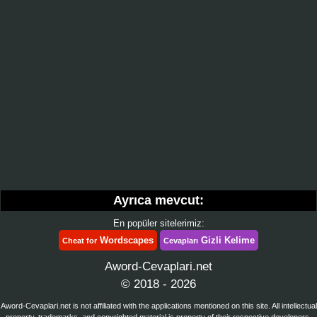
Ayrıca mevcut:
En popüler sitelerimiz:
Wordscapes
Gizli Kelime
Cheat for
Cevapları
Aword-Cevaplari.net
© 2018 - 2026
Aword-Cevaplari.net is not affiliated with the applications mentioned on this site. All intellectual
property, trademarks, and copyrighted material is property of their respective developers.