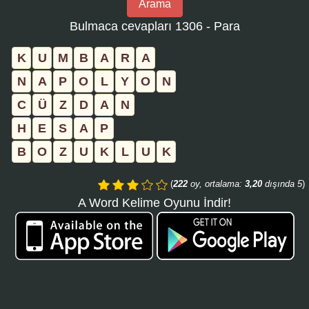
Arama
bulmaca
Bulmaca cevapları 1306 - Para
numarasını
girin
K
U
M
B
A
R
A
ve
N
A
P
O
L
Y
O
N
aramayı
C
Ü
Z
D
A
N
tıklayın:
H
E
S
A
P
B
O
Z
U
K
L
U
K
(
222
oy, ortalama:
3,20
dışında 5
)
A Word Kelime Oyunu İndir!