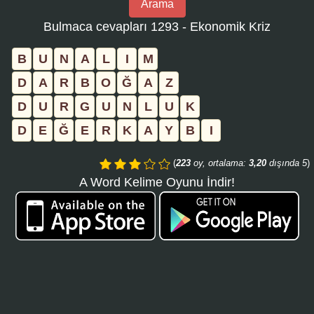
Arama
bulmaca
Bulmaca cevapları 1293 - Ekonomik Kriz
numarasını
girin
B
U
N
A
L
I
M
ve
D
A
R
B
O
Ğ
A
Z
aramayı
D
U
R
G
U
N
L
U
K
tıklayın:
D
E
Ğ
E
R
K
A
Y
B
I
(
223
oy, ortalama:
3,20
dışında 5
)
A Word Kelime Oyunu İndir!