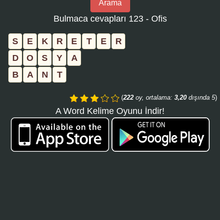
Arama
bulmaca
Bulmaca cevapları 123 - Ofis
numarasını
girin
S
E
K
R
E
T
E
R
ve
D
O
S
Y
A
aramayı
B
A
N
T
tıklayın:
(
222
oy, ortalama:
3,20
dışında 5
)
A Word Kelime Oyunu İndir!