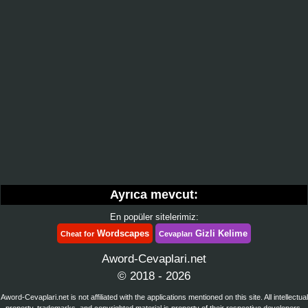
Ayrıca mevcut:
En popüler sitelerimiz:
Wordscapes
Gizli Kelime
Cheat for
Cevapları
Aword-Cevaplari.net
© 2018 - 2026
Aword-Cevaplari.net is not affiliated with the applications mentioned on this site. All intellectual
property, trademarks, and copyrighted material is property of their respective developers.