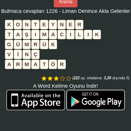
Arama
bulmaca
Bulmaca cevapları 1226 - Liman Denince Akla Gelenler
numarasını
girin
K
O
N
T
E
Y
N
E
R
ve
T
A
Ş
I
M
A
C
I
L
I
K
aramayı
G
Ü
M
R
Ü
K
tıklayın:
V
İ
N
Ç
A
R
M
A
T
Ö
R
(
222
oy, ortalama:
3,20
dışında 5
)
A Word Kelime Oyunu İndir!