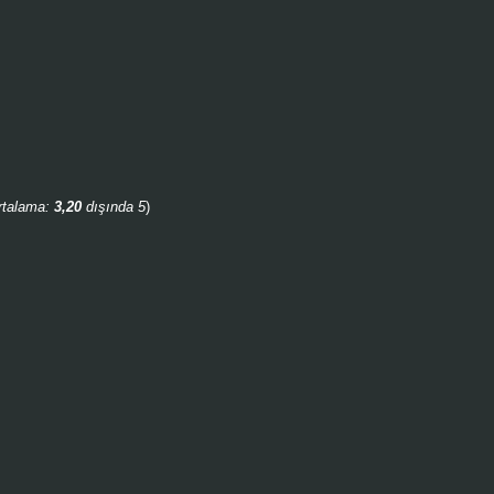
rtalama:
3,20
dışında 5
)