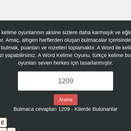
 kelime oyunlarının aksine sizlere daha karmaşık ve eğle
r. Amaç, altıgen harflerden oluşan bulmacalar içerisinde
 bulmak, puanları ve rozetleri toplamaktır. A Word ile kel
zi yapabilirsiniz. A Word Kelime Oyunu, türkçe kelime 
oyunları seven herkes için tasarlanmıştır.
A
Word
Kelime
Oyunu
Arama
bulmaca
Bulmaca cevapları 1209 - Kilerde Bulunanlar
numarasını
girin
E
ve