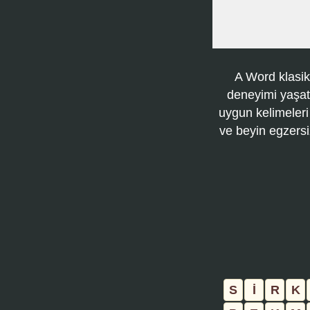
A Word klasik
deneyimi yaşatı
uygun kelimeleri
ve beyin egzersi
S
İ
R
K