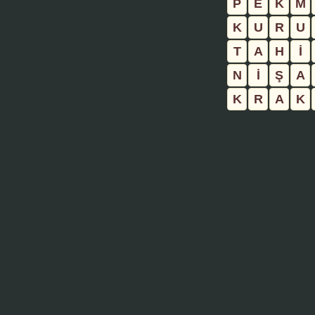
P
E
K
M
K
U
R
U
T
A
H
İ
N
İ
Ş
A
K
R
A
K