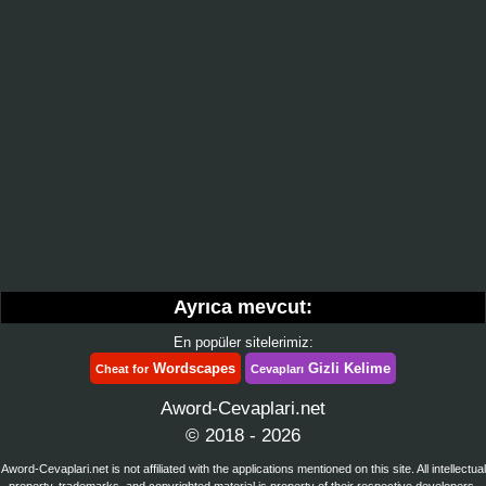
Ayrıca mevcut:
En popüler sitelerimiz:
Wordscapes
Gizli Kelime
Cheat for
Cevapları
Aword-Cevaplari.net
© 2018 - 2026
Aword-Cevaplari.net is not affiliated with the applications mentioned on this site. All intellectual
property, trademarks, and copyrighted material is property of their respective developers.