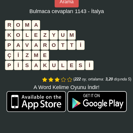
Arama
bulmaca
Bulmaca cevapları 1143 - İtalya
numarasını
girin
R
O
M
A
ve
K
O
L
E
Z
Y
U
M
aramayı
P
A
V
A
R
O
T
T
İ
tıklayın:
Ç
İ
Z
M
E
P
İ
S
A
K
U
L
E
S
İ
(
222
oy, ortalama:
3,20
dışında 5
)
A Word Kelime Oyunu İndir!