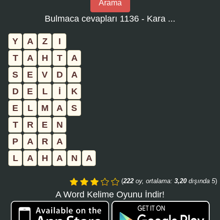
Arama
bulmaca
Bulmaca cevapları 1136 - Kara ...
numarasını
girin
Y
A
Z
I
ve
T
A
H
T
A
aramayı
S
E
V
D
A
tıklayın:
D
E
L
İ
K
E
L
M
A
S
T
R
E
N
P
A
R
A
L
A
H
A
N
A
(
222
oy, ortalama:
3,20
dışında 5
)
A Word Kelime Oyunu İndir!