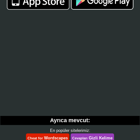
Ayrıca mevcut:
En popüler sitelerimiz:
Wordscapes
Gizli Kelime
Cheat for
Cevapları