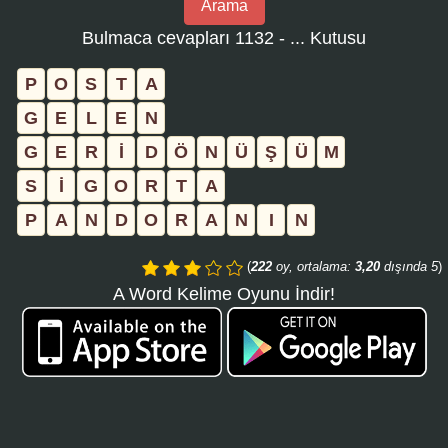
Arama
bulmaca
Bulmaca cevapları 1132 - ... Kutusu
numarasını
girin
P
O
S
T
A
ve
G
E
L
E
N
aramayı
G
E
R
İ
D
Ö
N
Ü
Ş
Ü
M
tıklayın:
S
İ
G
O
R
T
A
P
A
N
D
O
R
A
N
I
N
(
222
oy, ortalama:
3,20
dışında 5
)
A Word Kelime Oyunu İndir!