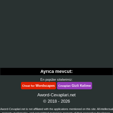
Ayrıca mevcut:
En popüler sitelerimiz:
Wordscapes
Gizli Kelime
Cheat for
Cevapları
Aword-Cevaplari.net
© 2018 - 2026
Aword-Cevaplari.net is not affiliated with the applications mentioned on this site. All intellectual
property, trademarks, and copyrighted material is property of their respective developers.