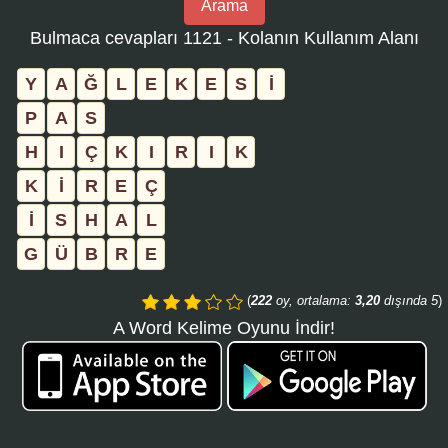
Arama
bulmaca
Bulmaca cevapları 1121 - Kolanın Kullanım Alanı
numarasını
girin
Y
A
Ğ
L
E
K
E
S
İ
ve
P
A
S
aramayı
H
I
Ç
K
I
R
I
K
tıklayın:
K
İ
R
E
Ç
İ
S
H
A
L
G
Ü
B
R
E
(
222
oy, ortalama:
3,20
dışında 5
)
A Word Kelime Oyunu İndir!