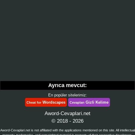
Ayrıca mevcut:
En popüler sitelerimiz:
Wordscapes
Gizli Kelime
Cheat for
Cevapları
Aword-Cevaplari.net
© 2018 - 2026
Aword-Cevaplari.net is not affiliated with the applications mentioned on this site. All intellectual
property, trademarks, and copyrighted material is property of their respective developers.