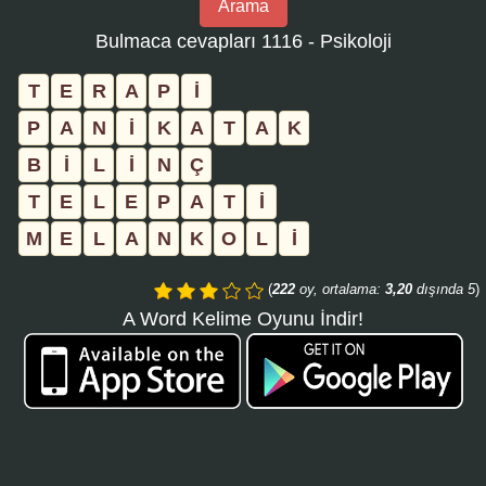
Arama
bulmaca
Bulmaca cevapları 1116 - Psikoloji
numarasını
girin
T
E
R
A
P
İ
ve
P
A
N
İ
K
A
T
A
K
aramayı
B
İ
L
İ
N
Ç
tıklayın:
T
E
L
E
P
A
T
İ
M
E
L
A
N
K
O
L
İ
(
222
oy, ortalama:
3,20
dışında 5
)
A Word Kelime Oyunu İndir!