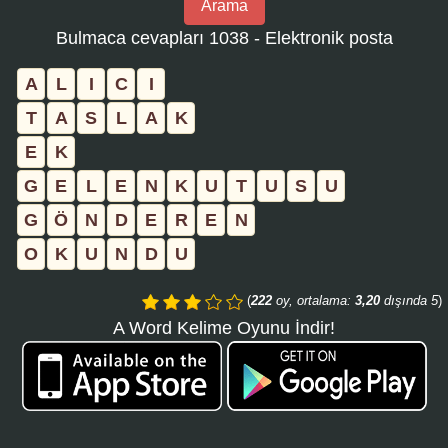
Arama
bulmaca
Bulmaca cevapları 1038 - Elektronik posta
numarasını
girin
A
L
I
C
I
ve
T
A
S
L
A
K
aramayı
E
K
tıklayın:
G
E
L
E
N
K
U
T
U
S
U
G
Ö
N
D
E
R
E
N
O
K
U
N
D
U
(
222
oy, ortalama:
3,20
dışında 5
)
A Word Kelime Oyunu İndir!