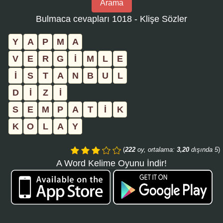
Arama
bulmaca
Bulmaca cevapları 1018 - Klişe Sözler
numarasını
girin
Y
A
P
M
A
ve
V
E
R
G
İ
M
L
E
aramayı
İ
S
T
A
N
B
U
L
tıklayın:
D
İ
Z
İ
S
E
M
P
A
T
İ
K
K
O
L
A
Y
(
222
oy, ortalama:
3,20
dışında 5
)
A Word Kelime Oyunu İndir!