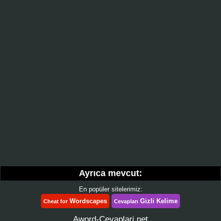
Ayrıca mevcut:
En popüler sitelerimiz:
Wordscapes
Gizli Kelime
Cheat for
Cevapları
Aword-Cevaplari.net