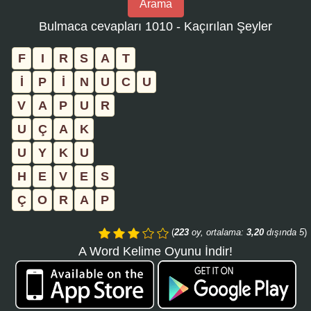
Arama
bulmaca
Bulmaca cevapları 1010 - Kaçırılan Şeyler
numarasını
girin
F
I
R
S
A
T
ve
İ
P
İ
N
U
C
U
aramayı
V
A
P
U
R
tıklayın:
U
Ç
A
K
U
Y
K
U
H
E
V
E
S
Ç
O
R
A
P
(
223
oy, ortalama:
3,20
dışında 5
)
A Word Kelime Oyunu İndir!