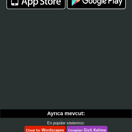
Ayrıca mevcut:
En popüler sitelerimiz:
Wordscapes
Gizli Kelime
Cheat for
Cevapları