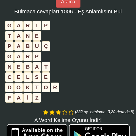
Arama
bulmaca
Bulmaca cevapları 1006 - Eş Anlamlısını Bul
numarasını
girin
G
A
R
İ
P
ve
T
A
N
E
aramayı
P
A
B
U
Ç
tıklayın:
G
A
R
P
N
E
B
A
T
C
E
L
S
E
D
O
K
T
O
R
F
A
İ
Z
(
222
oy, ortalama:
3,20
dışında 5
)
A Word Kelime Oyunu İndir!