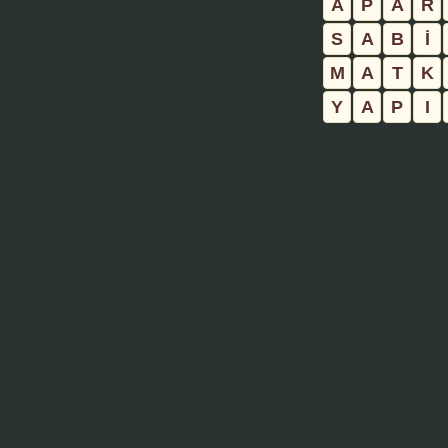
A
P
A
R
S
A
B
İ
M
A
T
K
Y
A
P
I