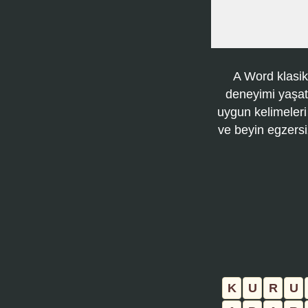
A Word klasik
deneyimi yaşatı
uygun kelimeleri
ve beyin egzersi
K
U
R
U