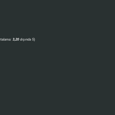
rtalama:
3,20
dışında 5
)