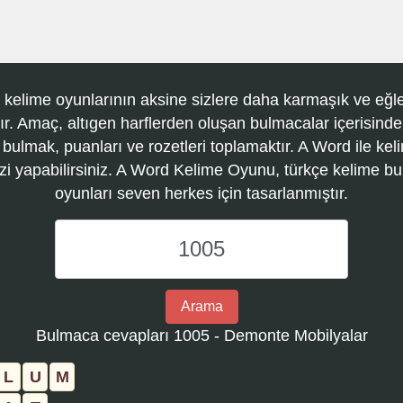
 kelime oyunlarının aksine sizlere daha karmaşık ve eğle
r. Amaç, altıgen harflerden oluşan bulmacalar içerisinde
 bulmak, puanları ve rozetleri toplamaktır. A Word ile kel
zi yapabilirsiniz. A Word Kelime Oyunu, türkçe kelime 
oyunları seven herkes için tasarlanmıştır.
A
Word
Kelime
Oyunu
Arama
bulmaca
Bulmaca cevapları 1005 - Demonte Mobilyalar
numarasını
girin
L
U
M
ve